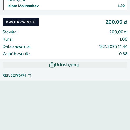
Islam Makhachev
1.30
200,00 zł
KWOTA ZWROTU
Stawka
:
200,00 zł
Kurs
:
1.00
Data zawarcia
:
13.11.2025 14:44
Współczynnik
:
0.88
Udostępnij
REF:
32796774