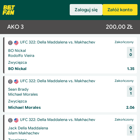
Zaloguj się
Załóż konto
AKO 3
200,00 ZŁ
UFC 322: Della Maddalena vs. Makhachev
Zakończony
1
BO Nickal
0
Rodolfo Vieira
Zwycięzca
BO Nickal
1.35
UFC 322: Della Maddalena vs. Makhachev
Zakończony
0
Sean Brady
1
Michael Morales
Zwycięzca
Michael Morales
2.06
UFC 322: Della Maddalena vs. Makhachev
Zakończony
0
Jack Della Maddalena
1
Islam Makhachev
Zwycięzca