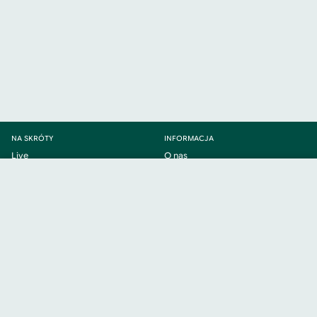
NA SKRÓTY
INFORMACJA
Live
O nas
Gry karciane
Płatności
BetBuilder
Kod promocyjny
Live
Oferta
Kupony
Promocje
Specjalne
Cashout
Aplikacja Mobilna
MyBet
Punkty BETFAN
Sporty Wirtualne
Słownik Bukmacherski
Esport
Oznaczenia do zakładów
Sport
Przydatne linki
Blog Sport Betfan
Co nowego w aplikacji?
POMOC I INFORMACJE
DOŁĄCZ DO NAS