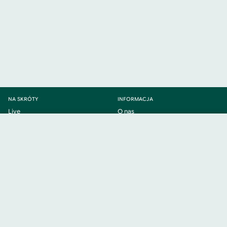
NA SKRÓTY
INFORMACJA
Live
O nas
Gry karciane
Płatności
BetBuilder
Kod promocyjny
Live
Oferta
Kupony
Promocje
Specjalne
Cashout
Aplikacja Mobilna
MyBet
Punkty BETFAN
Sporty Wirtualne
Słownik Bukmacherski
Esport
Oznaczenia do zakładów
Sport
Przydatne linki
Blog Sport Betfan
Co nowego w aplikacji?
POMOC I INFORMACJE
DOŁĄCZ DO NAS