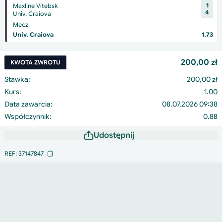
1
Maxline Vitebsk
4
Univ. Craiova
Mecz
Univ. Craiova
1.73
200,00 zł
KWOTA ZWROTU
Stawka
:
200,00 zł
Kurs
:
1.00
Data zawarcia
:
08.07.2026 09:38
Współczynnik
:
0.88
Udostępnij
REF:
37147847