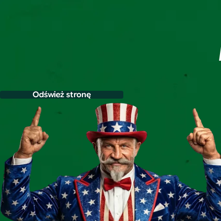
Odśwież stronę