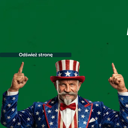
Odśwież stronę