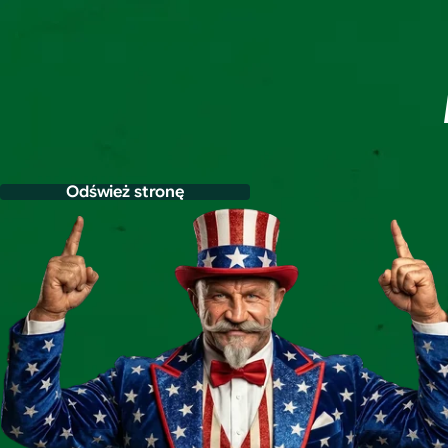
Odśwież stronę