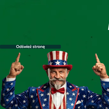
Odśwież stronę