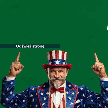
Odśwież stronę