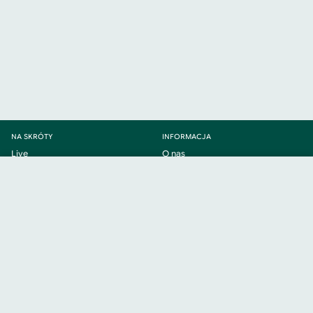
NA SKRÓTY
INFORMACJA
Live
O nas
Gry karciane
Płatności
BetBuilder
Kod promocyjny
Live
Oferta
Kupony
Promocje
Specjalne
Cashout
Aplikacja Mobilna
MyBet
Punkty BETFAN
Sporty Wirtualne
Słownik Bukmacherski
Esport
Oznaczenia do zakładów
Sport
Przydatne linki
Blog Sport Betfan
Co nowego w aplikacji?
POMOC I INFORMACJE
DOŁĄCZ DO NAS