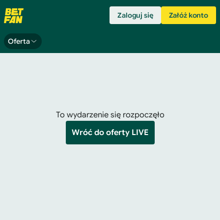
Zaloguj się
Załóż konto
Oferta
To wydarzenie się rozpoczęło
Wróć do oferty LIVE