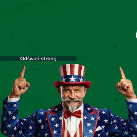
Odśwież stronę