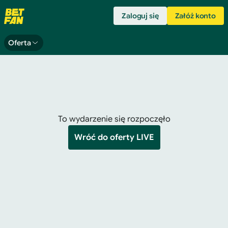
Zaloguj się
Załóż konto
Oferta
To wydarzenie się rozpoczęło
Wróć do oferty LIVE