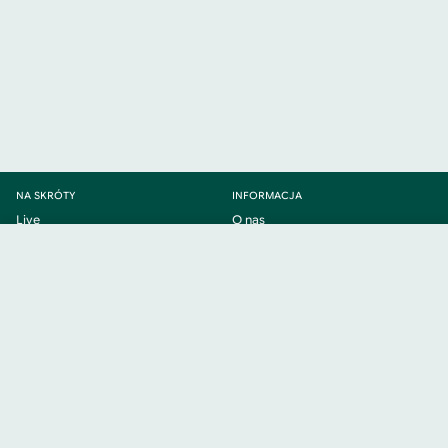
NA SKRÓTY
INFORMACJA
Live
O nas
Gry karciane
Płatności
BetBuilder
Kod promocyjny
Live
Oferta
Kupony
Promocje
Specjalne
Cashout
Aplikacja Mobilna
MyBet
Punkty BETFAN
Sporty Wirtualne
Słownik Bukmacherski
Esport
Oznaczenia do zakładów
Sport
Przydatne linki
Blog Sport Betfan
Co nowego w aplikacji?
POMOC I INFORMACJE
DOŁĄCZ DO NAS