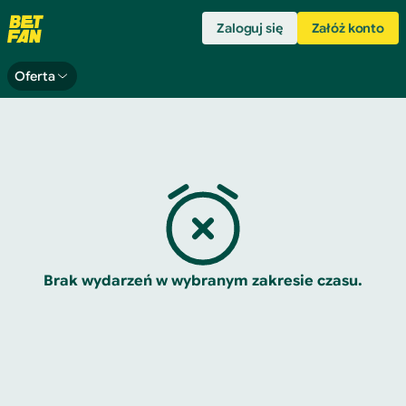
Zaloguj się
Załóż konto
Oferta
Brak wydarzeń w wybranym zakresie czasu.