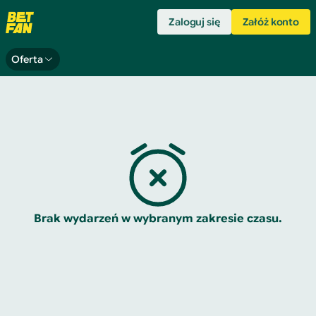
Zaloguj się
Załóż konto
Oferta
Brak wydarzeń w wybranym zakresie czasu.