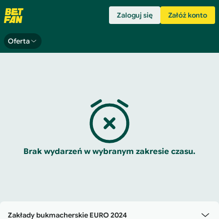
Zaloguj się
Załóż konto
Oferta
Brak wydarzeń w wybranym zakresie czasu.
Zakłady bukmacherskie EURO 2024