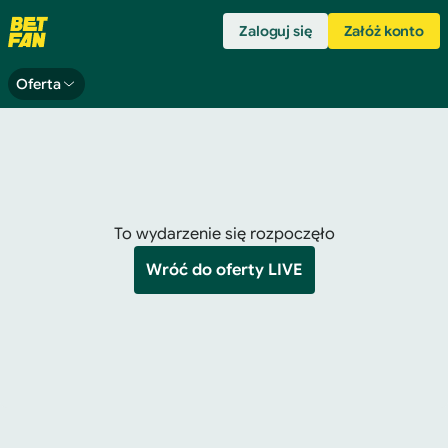
Zaloguj się
Załóż konto
Oferta
To wydarzenie się rozpoczęło
Wróć do oferty LIVE