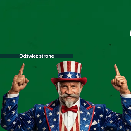
Odśwież stronę