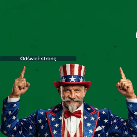
Odśwież stronę