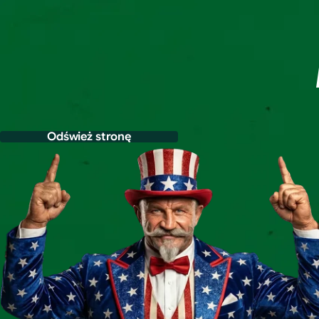
Odśwież stronę