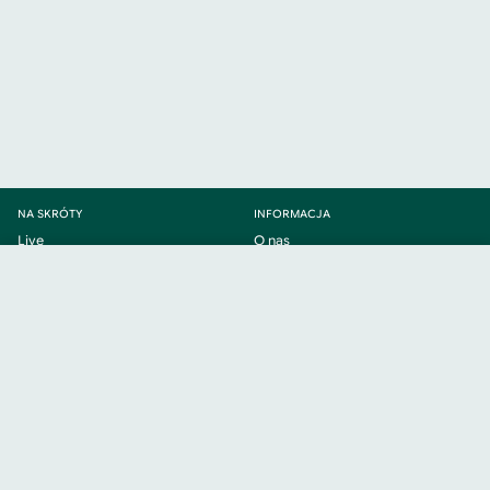
NA SKRÓTY
INFORMACJA
Live
O nas
Gry karciane
Płatności
BetBuilder
Kod promocyjny
Live
Oferta
Kupony
Promocje
Specjalne
Cashout
Aplikacja Mobilna
MyBet
Punkty BETFAN
Sporty Wirtualne
Słownik Bukmacherski
Esport
Oznaczenia do zakładów
Sport
Przydatne linki
Blog Sport Betfan
Co nowego w aplikacji?
POMOC I INFORMACJE
DOŁĄCZ DO NAS