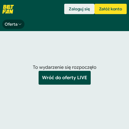
Zaloguj się
Załóż konto
Oferta
To wydarzenie się rozpoczęło
Wróć do oferty LIVE