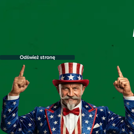
Odśwież stronę