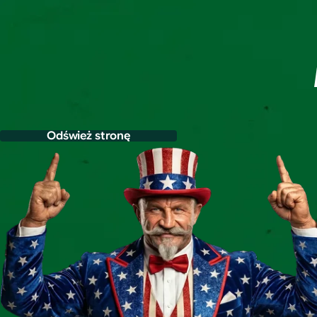
Odśwież stronę