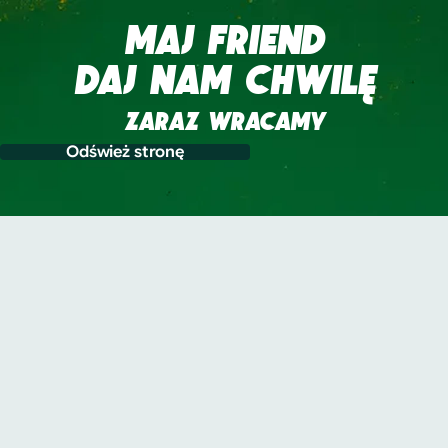
MAJ FRIEND
DAJ NAM CHWILĘ
ZARAZ WRACAMY
Odśwież stronę